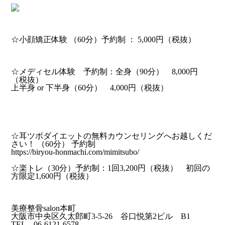
☆小顔矯正体験 （60分）予約制 ： 5,000円（税抜）
小顔矯正
☆メディセル体験 予約制：全身（90分） 8,000円
（税抜）
上半身 or 下半身（60分） 4,000円（税抜）
部分痩せ（ポッコリお腹・セルライト）
美脚・美尻・むくみ
☆耳ツボダイエットの無料カウンセリングへお越しくだ
さい！ （60分） 予約制
https://biryou-honmachi.com/mimitsubo/
☆楽トレ（30分）予約制：1回3,200円（税抜） 初回の
方限定1,600円（税抜）
インナーマッスルシェイプ
美療整骨salon本町
大阪市中央区久太郎町3-5-26 谷口悦第2ビル B1
TEL 06-6121-6578