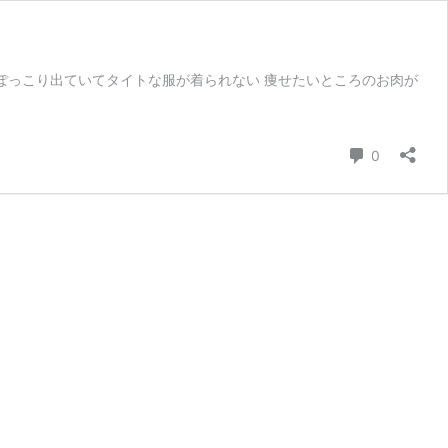
ぽっこり出ていてタイトな服が着られない 痩せたいところのお肉が
コメント
0