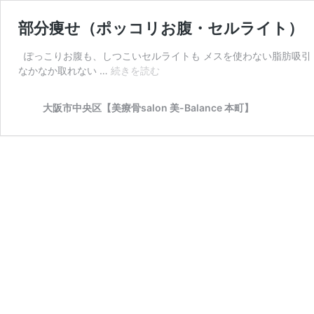
部分痩せ（ポッコリお腹・セルライト）
ぽっこりお腹も、しつこいセルライトも メスを使わない脂肪吸引 
部
なかなか取れない …
続きを読む
分
痩
大阪市中央区【美療骨salon 美-Balance 本町】
せ
（ポ
ッ
コ
リ
お
腹・
セ
ル
ラ
イ
ト）