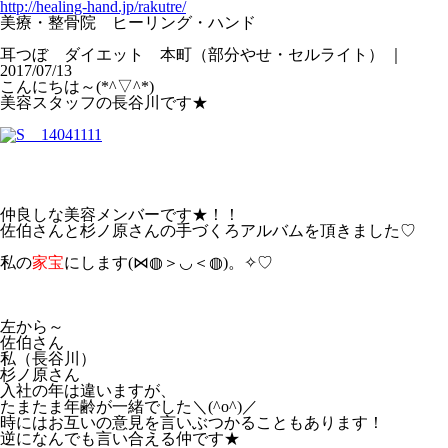
http://healing-hand.jp/rakutre/
美療・整骨院 ヒーリング・ハンド
耳つぼ ダイエット 本町（部分やせ・セルライト） ｜
2017/07/13
こんにちは～(*^▽^*)
美容スタッフの長谷川です★
仲良しな美容メンバーです★！！
佐伯さんと杉ノ原さんの手づくろアルバムを頂きました♡
私の
家宝
にします(⋈◍＞◡＜◍)。✧♡
左から～
佐伯さん
私（長谷川）
杉ノ原さん
入社の年は違いますが、
たまたま年齢が一緒でした＼(^o^)／
時にはお互いの意見を言いぶつかることもあります！
逆になんでも言い合える仲です★