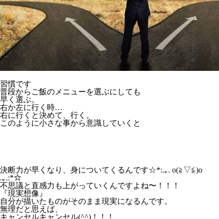
習慣です
普段からご飯のメニューを選ぶにしても
早く選ぶ。
右か左に行く時…
右に行くと決めて、行く。
このように小さな事から意識していくと
決断力が早くなり、身についてくるんです☆*:.｡. o(≧▽≦)o
.｡.:*☆
不思議と直感力も上がっていくんですよね〜！！！
『現実想像』
自分が描いたものがそのまま現実になるんです。
無理だと思えば、
キャンセルキャンセル(^^)！！！