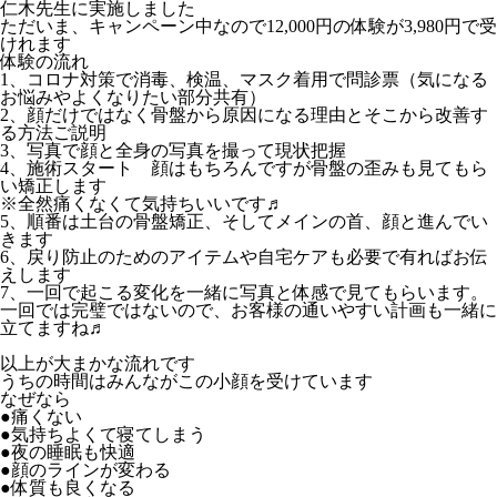
仁木先生に実施しました
ただいま、キャンペーン中なので12,000円の体験が3,980円で受
けれます
体験の流れ
1、コロナ対策で消毒、検温、マスク着用で問診票（気になる
お悩みやよくなりたい部分共有）
2、顔だけではなく骨盤から原因になる理由とそこから改善す
る方法ご説明
3、写真で顔と全身の写真を撮って現状把握
4、施術スタート 顔はもちろんですが骨盤の歪みも見てもら
い矯正します
※全然痛くなくて気持ちいいです♬
5、順番は土台の骨盤矯正、そしてメインの首、顔と進んでい
きます
6、戻り防止のためのアイテムや自宅ケアも必要で有ればお伝
えします
7、一回で起こる変化を一緒に写真と体感で見てもらいます。
一回では完璧ではないので、お客様の通いやすい計画も一緒に
立てますね♬
以上が大まかな流れです
うちの時間はみんながこの小顔を受けています
なぜなら
●痛くない
●気持ちよくて寝てしまう
●夜の睡眠も快適
●顔のラインが変わる
●体質も良くなる