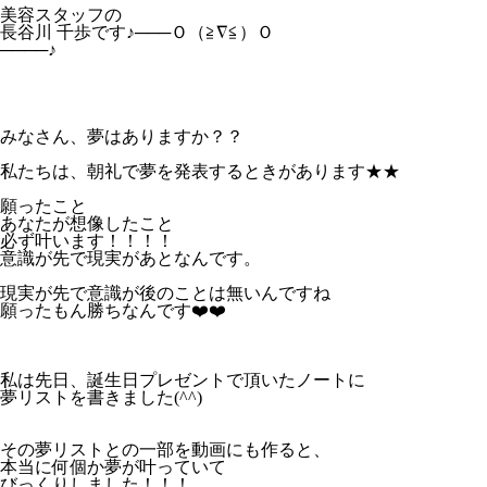
美容スタッフの
長谷川 千歩です♪───Ｏ（≧∇≦）Ｏ
────♪
みなさん、夢はありますか？？
私たちは、朝礼で夢を発表するときがあります★★
願ったこと
あなたが想像したこと
必ず叶います！！！！
意識が先で現実があとなんです。
現実が先で意識が後のことは無いんですね
願ったもん勝ちなんです❤️❤️
私は先日、誕生日プレゼントで頂いたノートに
夢リストを書きました(^^)
その夢リストとの一部を動画にも作ると、
本当に何個か夢が叶っていて
びっくりしました！！！