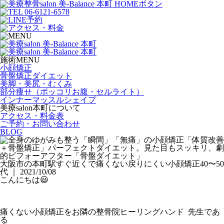
施術MENU
小顔矯正
骨盤矯正ダイエット
美脚・美尻・むくみ
部分痩せ（ポッコリお腹・セルライト）
インナーマッスルシェイプ
美療salon本町について
アクセス・料金表
ご予約・お問い合わせ
BLOG
大阪市の本町駅すぐ近くで痛くない戻りにくい小顔矯正40〜50
代 ｜ 2021/10/08
こんにちは😃
痛くない小顔矯正をお隣の整骨院ヒーリングハンド 先生であ
る