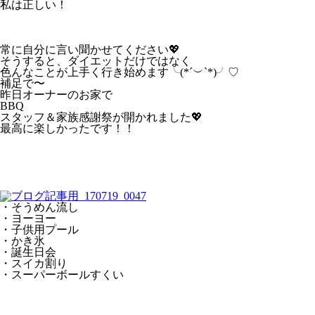
私は正しい！
常に自分に言い聞かせてください💖
そうすると、ダイエットだけではなく
色んなことが上手く行き始めます╰(*´︶`*)╯♡
補足で〜
昨日オーナーのお家で
BBQ
スタッフ＆家族感謝祭が開かれました💖
最高に楽しかったです！！
・そうめん流し
・ヨーヨー
・子供用プール
・かき氷
・誕生日会
・スイカ割り
・スーパーボールすくい